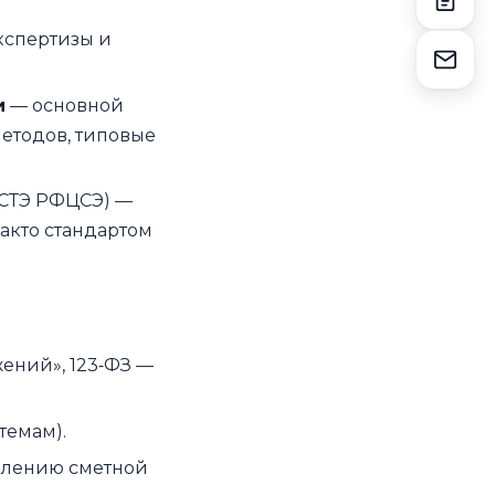
кспертизы и
и
— основной
методов, типовые
СТЭ РФЦСЭ) —
акто стандартом
ений», 123‑ФЗ —
темам).
елению сметной