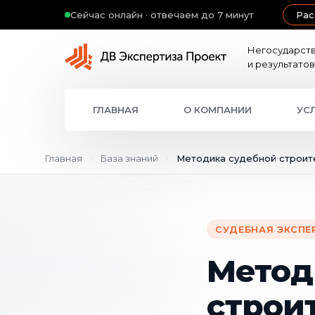
Сейчас онлайн · отвечаем до 7 минут
Рас
Негосударств
и результато
ГЛАВНАЯ
О КОМПАНИИ
УС
Главная
›
База знаний
›
Методика судебной строит
СУДЕБНАЯ ЭКСПЕР
Метод
строи