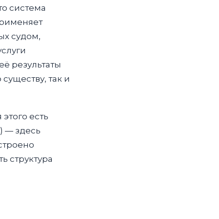
то система
применяет
ых судом,
услуги
её результаты
существу, так и
 этого есть
) — здесь
строено
ь структура