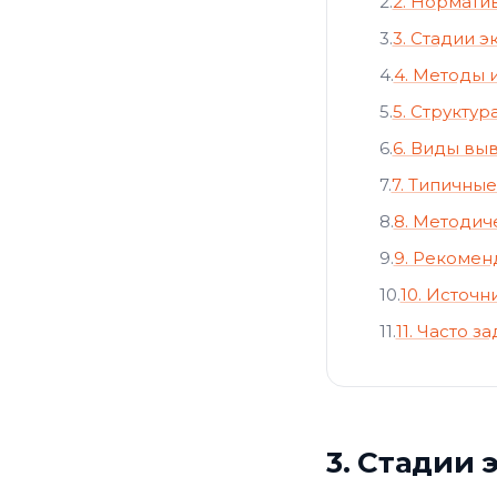
2.
2. Нормати
3.
3. Стадии 
4.
4. Методы 
5.
5. Структу
6.
6. Виды вы
7.
7. Типичны
8.
8. Методич
9.
9. Рекоме
10.
10. Источн
11.
11. Часто 
3. Стадии