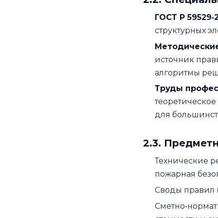
ГОСТ Р 59529‑
структурных э
Методические
источник прав
алгоритмы реш
Труды профес
теоретическое
для большинст
2.3. Предмет
Технические р
пожарная безоп
Своды правил 
Сметно‑нормат