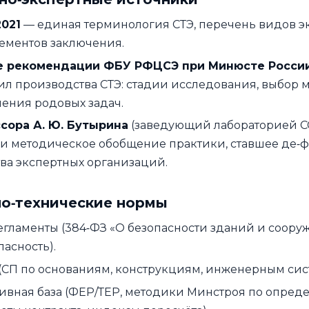
2021
— единая терминология СТЭ, перечень видов э
лементов заключения.
 рекомендации ФБУ РФЦСЭ при Минюсте Росси
ил производства СТЭ: стадии исследования, выбор 
ения родовых задач.
сора А. Ю. Бутырина
(заведующий лабораторией С
 и методическое обобщение практики, ставшее де‑ф
ва экспертных организаций.
но‑технические нормы
егламенты (384‑ФЗ «О безопасности зданий и сооруж
асность).
(СП по основаниям, конструкциям, инженерным сис
ивная база (ФЕР/ТЕР, методики Минстроя по опред