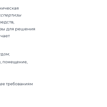
хническая
кспертизы
едств,
изы для решения
ачает
удом;
я, помещение,
щее требованиям