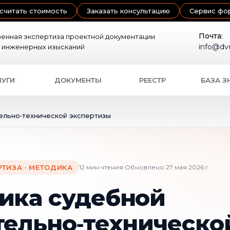
считать стоимость
Заказать консультацию
Сервис фо
Почта:
енная экспертиза проектной документации
info@dv
в инженерных изысканий
ЛУГИ
ДОКУМЕНТЫ
РЕЕСТР
БАЗА З
ельно‑технической экспертизы
ТИЗА · МЕТОДИКА
12 мин чтения
·
Обновлено 27 мая 2026 г.
ика судебной
тельно‑техническо