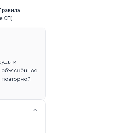
 Правила
 СП).
суды и
е объяснённое
я повторной