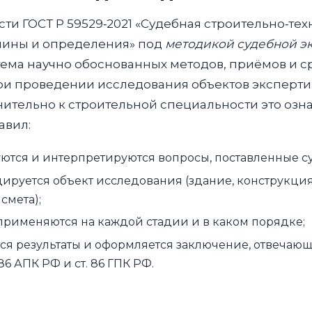
сти ГОСТ Р 59529‑2021 «Судебная строительно‑те
рмины и определения» под
методикой судебной э
ема научно обоснованных методов, приёмов и ср
и проведении исследования объектов эксперт
нительно к строительной специальности это озн
авил:
ются и интерпретируются вопросы, поставленные с
ируется объект исследования (здание, конструкци
смета);
применяются на каждой стадии и в каком порядке;
ся результаты и оформляется заключение, отвечаю
. 86 АПК РФ и ст. 86 ГПК РФ.