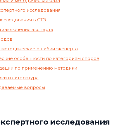
вная и методическая база
экспертного исследования
исследования в СТЭ
ра заключения эксперта
водов
е методические ошибки эксперта
еские особенности по категориям споров
ндации по применению методики
ики и литература
задаваемые вопросы
 экспертного исследования