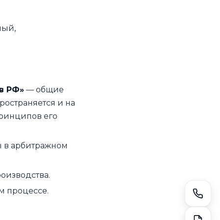
ный,
в РФ»
— общие
ространяется и на
принципов его
ы в арбитражном
оизводства.
м процессе.