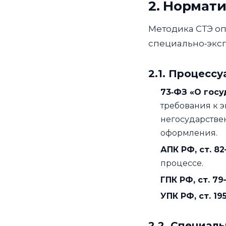
2. Нормат
Методика СТЭ оп
специально‑экс
2.1. Процесс
73‑ФЗ «О гос
требования к э
негосударстве
оформления.
АПК РФ, ст. 82
процессе.
ГПК РФ, ст. 79
УПК РФ, ст. 19
2.2. Специал