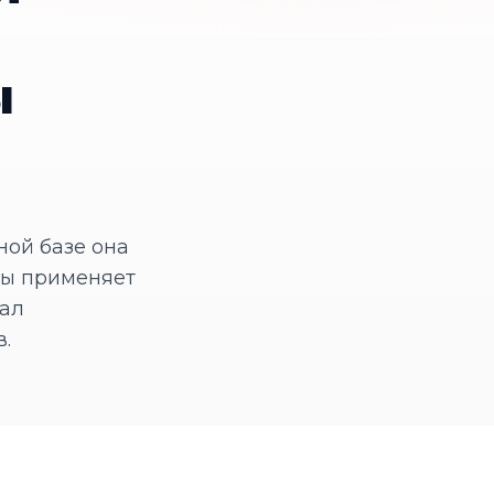
ы
ной базе она
оды применяет
иал
.